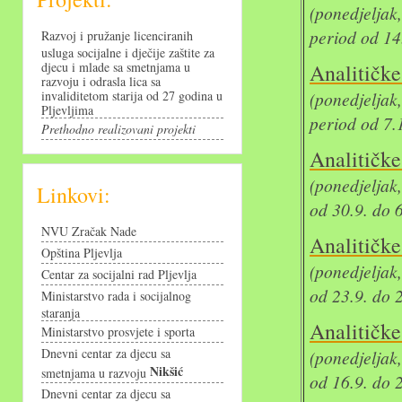
(ponedjelja
period od 14
Razvoj i pružanje licenciranih
usluga socijalne i dječije zaštite za
djecu i mlade sa smetnjama u
Analit
razvoju i odrasla lica sa
invaliditetom starija od 27 godina u
(ponedjelja
Pljevljima
period od 7.
Prethodno realizovani projekti
Analit
(ponedjeljak
Linkovi:
od 30.9. do 
NVU Zračak Nade
Analit
Opština Pljevlja
(ponedjeljak
Centar za socijalni rad Pljevlja
od 23.9. do 
Ministarstvo rada i socijalnog
staranja
Analit
Ministarstvo prosvjete i sporta
Dnevni centar za djecu sa
(ponedjeljak
Nikšić
smetnjama u razvoju
od 16.9. do 
Dnevni centar za djecu sa