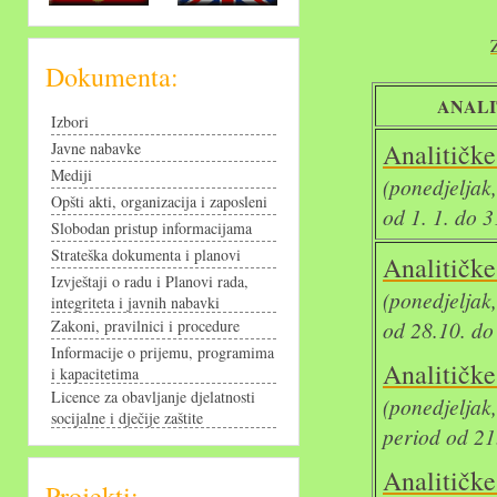
Dokumenta:
ANALI
Izbori
Analit
Javne nabavke
Mediji
(ponedjeljak,
Opšti akti, organizacija i zaposleni
od 1. 1. do 3
Slobodan pristup informacijama
Strateška dokumenta i planovi
Analit
Izvještaji o radu i Planovi rada,
(ponedjeljak
integriteta i javnih nabavki
Zakoni, pravilnici i procedure
od 28.10. do
Informacije o prijemu, programima
Analit
i kapacitetima
Licence za obavljanje djelatnosti
(ponedjelja
socijalne i dječije zaštite
period od 21
Analit
Projekti: