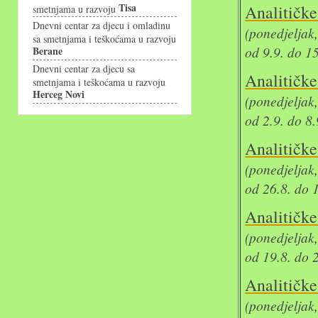
Tisa
Analit
smetnjama u razvoju
Dnevni centar za djecu i omladinu
(ponedjeljak
sa smetnjama i teškoćama u razvoju
od 9.9. do 1
Berane
Dnevni centar za djecu sa
Analit
smetnjama i teškoćama u razvoju
Herceg Novi
(ponedjeljak
od 2.9. do 8
Analit
(ponedjeljak
od 26.8. do 
Analit
(ponedjeljak
od 19.8. do 
Analit
(ponedjeljak