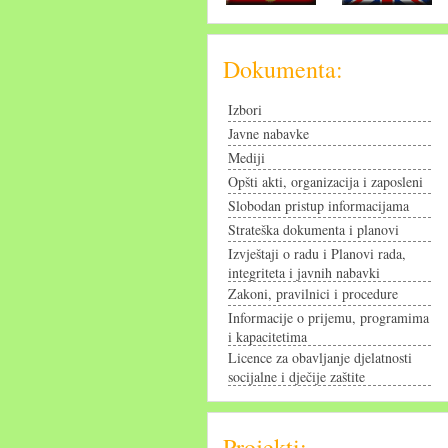
Dokumenta:
Izbori
Javne nabavke
Mediji
Opšti akti, organizacija i zaposleni
Slobodan pristup informacijama
Strateška dokumenta i planovi
Izvještaji o radu i Planovi rada,
integriteta i javnih nabavki
Zakoni, pravilnici i procedure
Informacije o prijemu, programima
i kapacitetima
Licence za obavljanje djelatnosti
socijalne i dječije zaštite
Projekti: