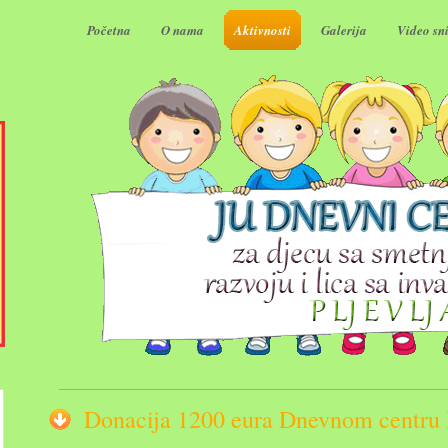
Početna
O nama
Aktivnosti
Galerija
Video sn
Donacija 1200 eura Dnevnom centru P